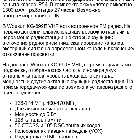
защита класса IP54. В комплекте аккумулятор емкостью
1300 мА/ч, работы до 27 часов. Возможно
программирование с ПК.
В Wouxun KG-699E VHF есть встроенное FM радио. На
первую дополнительную клавишу возможно назначить,
через меню радиостанции, некоторые функции:
включение радиоприемника, сканирование каналов,
экстерный сигнал на определенном канале и включение/
отключение подсветки.
На дисплее Wouxun KG-699E VHF, с тремя вариантами
подсветки, отображаются частоты и номера двух
активных каналов, уровень входящего сигнала,
мощность и другие активные функции радиостанции. На
прием/передачу/ожидание возможна установка разного
цвета подсветки.
136-174 МГц, 400-470 МГц
Две активные частоты ( канала )
Мощность до 5 Вт
128 каналов памяти
50 CTCSS и 105 DSC тоновых кодов
Голосовая активация передачи (VOX)
Поддержка DTMF вызовов