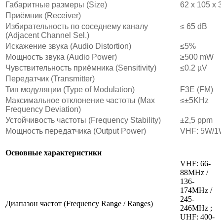
Габаритные размеры (Size)
62 х 105 х
Приёмник (Receiver)
Избирательность по соседнему каналу
≤ 65 dB
(Adjacent Channel Sel.)
Искажение звука (Audio Distortion)
≤5%
Мощность звука (Audio Power)
≥500 mW
Чувствительность приёмника (Sensitivity)
≤0.2 µV
Передатчик (Transmitter)
Тип модуляции (Type of Modulation)
F3E (FM)
Максимальное отклонение частоты (Max
≤±5KHz
Frequency Deviation)
Устойчивость частоты (Frequency Stability)
±2,5 ppm
Мощность передатчика (Output Power)
VHF: 5W/1
Основные характеристики
VHF: 66-
88MHz /
136-
174MHz /
245-
Диапазон частот (Frequency Range / Ranges)
246MHz ;
UHF: 400-