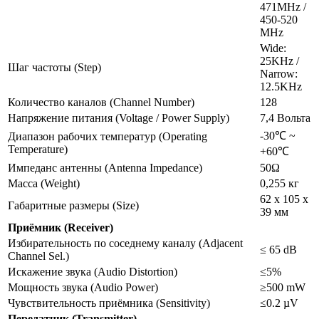
471MHz /
450-520
MHz
Wide:
25KHz /
Шаг частоты (Step)
Narrow:
12.5KHz
Количество каналов (Channel Number)
128
Напряжение питания (Voltage / Power Supply)
7,4 Вольта
-30℃ ~
Диапазон рабочих температур (Operating
Temperature)
+60℃
Импеданс антенны (Antenna Impedance)
50Ω
Масса (Weight)
0,255 кг
62 х 105 х
Габаритные размеры (Size)
39 мм
Приёмник (Receiver)
Избирательность по соседнему каналу (Adjacent
≤ 65 dB
Channel Sel.)
Искажение звука (Audio Distortion)
≤5%
Мощность звука (Audio Power)
≥500 mW
Чувствительность приёмника (Sensitivity)
≤0.2 µV
Передатчик (Transmitter)