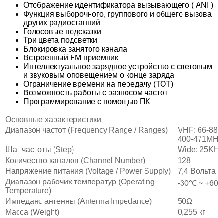
Отображение идентификатора вызывающего ( ANI )
Функция выборочного, группового и общего вызова
других радиостанций
Голосовые подсказки
Три цвета подсветки
Блокировка занятого канала
Встроенный FM приемник
Интеллектуальное зарядное устройство с световым
и звуковым оповещением о конце заряда
Ограничение времени на передачу (ТОТ)
Возможность работы с разносом частот
Программирование с помощью ПК
Основные характеристики
Диапазон частот (Frequency Range / Ranges)
VHF: 66-88
400-471MH
Шаг частоты (Step)
Wide: 25KH
Количество каналов (Channel Number)
128
Напряжение питания (Voltage / Power Supply)
7,4 Вольта
Диапазон рабочих температур (Operating
-30℃ ~ +6
Temperature)
Импеданс антенны (Antenna Impedance)
50Ω
Масса (Weight)
0,255 кг