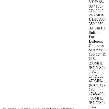
VHF: 66-
88 / 136-
174 / 245-
246 MHz;
UHF: 300-
350 / 350-
39 Can Be
Suitable
For
Different
Countries
or Areas:
136-174 &
216-
280MHz
(RX/TX) /
136-
174&350-
470MHz
(RX/TX) /
136-
174&400-
480MHz
(RX/TX) /
136-