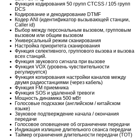
Функция кодирования 50 групп CTCSS / 105 групп
DCS
Кодирование и декодирование DTMF
Кодер ANI (идентификатор вызывающей станции,
Caller id)
Выбор между персональным вызовом, групповым
вызовом или общим вызовом
Универсальный режим сканирования
Настройка приоритета сканирования
Функция селективного, группового вызова и вызова
всех станций.
Функция звукового сигнала при вызове
Функция VOX (уровень чувствительности
регулируется)
Функция копирования настройки каналов между
двумя радиостанциями (через кабель)
Функция FM приемника
Функция SOS и удаленной тревоги
Мощность динамика 500 мВт
Голосовые подсказки (английском / китайском
языке)
Звуковое подтверждение начала / окончания
передачи
Голосовое оповещение об ограничении передачи
Индикация излишне длительного сеанса передачи
Таймер ограничения длительности передачи (TOT)