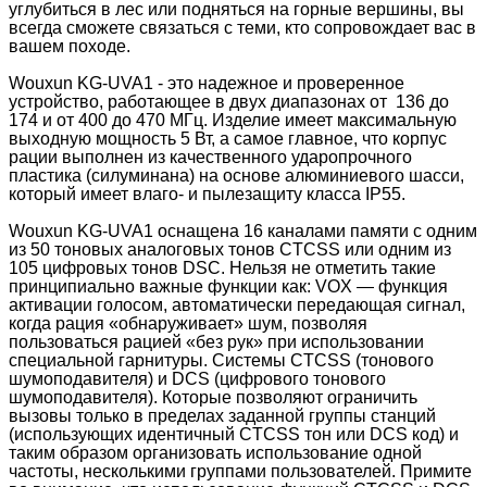
углубиться в лес или подняться на горные вершины, вы
всегда сможете связаться с теми, кто сопровождает вас в
вашем походе.
Wouxun KG-UVA1 - это надежное и проверенное
устройство, работающее в двух диапазонах от 136 до
174 и от 400 до 470 МГц. Изделие имеет максимальную
выходную мощность 5 Вт, а самое главное, что корпус
рации выполнен из качественного ударопрочного
пластика (силуминана) на основе алюминиевого шасси,
который имеет влаго- и пылезащиту класса IP55.
Wouxun KG-UVA1 оснащена 16 каналами памяти с одним
из 50 тоновых аналоговых тонов CTCSS или одним из
105 цифровых тонов DSC. Нельзя не отметить такие
принципиально важные функции как: VOX — функция
активации голосом, автоматически передающая сигнал,
когда рация «обнаруживает» шум, позволяя
пользоваться рацией «без рук» при использовании
специальной гарнитуры. Системы CTCSS (тонового
шумоподавителя) и DCS (цифрового тонового
шумоподавителя). Которые позволяют ограничить
вызовы только в пределах заданной группы станций
(использующих идентичный CTCSS тон или DCS код) и
таким образом организовать использование одной
частоты, несколькими группами пользователей. Примите