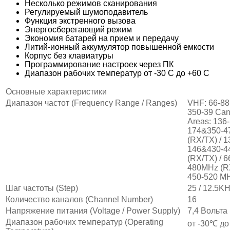
Несколько режимов сканирования
Регулируемый шумоподавитель
Функция экстренного вызова
Энергосберегающий режим
Экономия батарей на прием и передачу
Литий-ионный аккумулятор повышенной емкости
Корпус без клавиатуры
Программирование настроек через ПК
Диапазон рабочих температур от -30 С до +60 С
Основные характеристики
Диапазон частот (Frequency Range / Ranges)
VHF: 66-88
350-39 Can 
Areas: 136
174&350-4
(RX/TX) / 
146&430-4
(RX/TX) / 
480MHz (RX
450-520 M
Шаг частоты (Step)
25 / 12.5K
Количество каналов (Channel Number)
16
Напряжение питания (Voltage / Power Supply)
7,4 Вольта
Диапазон рабочих температур (Operating
от -30℃ д