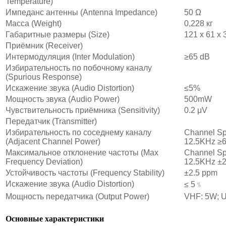
Temperature)
Импеданс антенны (Antenna Impedance)
50 Ω
Масса (Weight)
0,228 кг
Габаритные размеры (Size)
121 x 61 x 
Приёмник (Receiver)
Интермодуляция (Inter Modulation)
≥65 dB
Избирательность по побочному каналу
(Spurious Response)
Искажение звука (Audio Distortion)
≤5%
Мощность звука (Audio Power)
500mW
Чувствительность приёмника (Sensitivity)
0.2 μV
Передатчик (Transmitter)
Избирательность по соседнему каналу
Channel Sp
(Adjacent Channel Power)
12.5KHz ≥
Максимальное отклонение частоты (Max
Channel Sp
Frequency Deviation)
12.5KHz ±
Устойчивость частоты (Frequency Stability)
±2.5 ppm
Искажение звука (Audio Distortion)
≤ 5﹪
Мощность передатчика (Output Power)
VHF: 5W; 
Основные характеристики