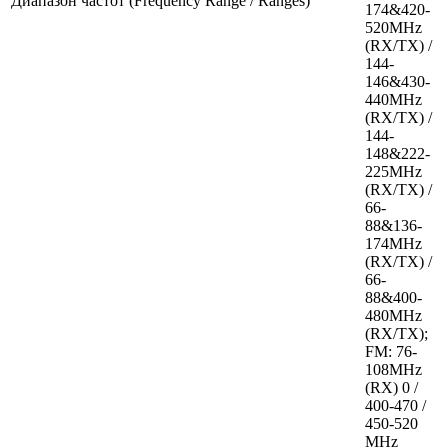
Диапазон частот (Frequency Range / Ranges)
174&420-
520MHz
(RX/TX) /
144-
146&430-
440MHz
(RX/TX) /
144-
148&222-
225MHz
(RX/TX) /
66-
88&136-
174MHz
(RX/TX) /
66-
88&400-
480MHz
(RX/TX);
FM: 76-
108MHz
(RX) 0 /
400-470 /
450-520
MHz