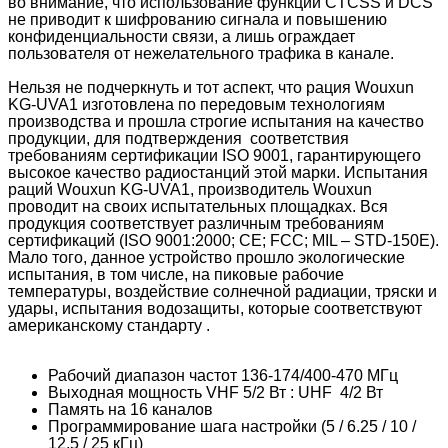
во внимание, что использование функций CTCSS и DCS
не приводит к шифрованию сигнала и повышению
конфиденциальности связи, а лишь ограждает
пользователя от нежелательного трафика в канале.
Нельзя не подчеркнуть и тот аспект, что рация Wouxun
KG-UVA1 изготовлена по передовым технологиям
производства и прошла строгие испытания на качество
продукции, для подтверждения соответствия
требованиям сертификации ISO 9001, гарантирующего
высокое качество радиостанций этой марки. Испытания
раций Wouxun KG-UVA1, производитель Wouxun
проводит на своих испытательных площадках. Вся
продукция соответствует различным требованиям
сертификаций (ISO 9001:2000; CE; FCC; MIL – STD-150E).
Мало того, данное устройство прошло экологические
испытания, в том числе, на пиковые рабочие
температуры, воздействие солнечной радиации, тряски и
удары, испытания водозащиты, которые соответствуют
американскому стандарту .
Рабочий диапазон частот 136-174/400-470 МГц
Выходная мощность VHF 5/2 Вт : UHF 4/2 Вт
Память на 16 каналов
Программирование шага настройки (5 / 6.25 / 10 /
12.5 / 25 кГц)