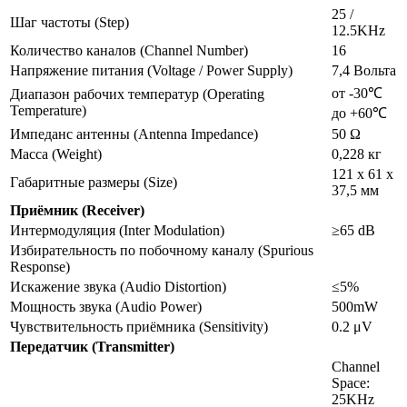
25 /
Шаг частоты (Step)
12.5KHz
Количество каналов (Channel Number)
16
Напряжение питания (Voltage / Power Supply)
7,4 Вольта
от -30℃
Диапазон рабочих температур (Operating
Temperature)
до +60℃
Импеданс антенны (Antenna Impedance)
50 Ω
Масса (Weight)
0,228 кг
121 x 61 x
Габаритные размеры (Size)
37,5 мм
Приёмник (Receiver)
Интермодуляция (Inter Modulation)
≥65 dB
Избирательность по побочному каналу (Spurious
Response)
Искажение звука (Audio Distortion)
≤5%
Мощность звука (Audio Power)
500mW
Чувствительность приёмника (Sensitivity)
0.2 μV
Передатчик (Transmitter)
Channel
Space:
25KHz