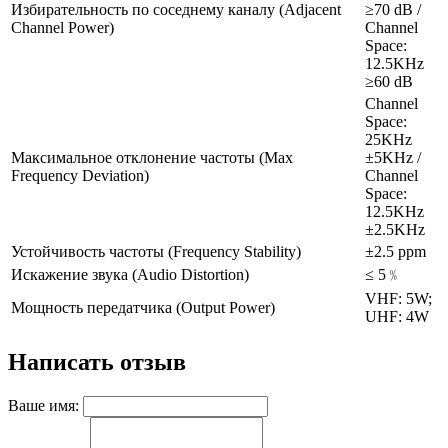
Избирательность по соседнему каналу (Adjacent
≥70 dB /
Channel Power)
Channel
Space:
12.5KHz
≥60 dB
Channel
Space:
25KHz
Максимальное отклонение частоты (Max
±5KHz /
Frequency Deviation)
Channel
Space:
12.5KHz
±2.5KHz
Устойчивость частоты (Frequency Stability)
±2.5 ppm
Искажение звука (Audio Distortion)
≤ 5﹪
VHF: 5W;
Мощность передатчика (Output Power)
UHF: 4W
Написать отзыв
Ваше имя: