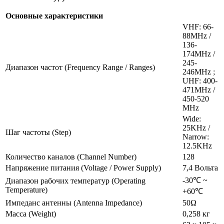
Основные характеристики
VHF: 66-
88MHz /
136-
174MHz /
245-
Диапазон частот (Frequency Range / Ranges)
246MHz ;
UHF: 400-
471MHz /
450-520
MHz
Wide:
25KHz /
Шаг частоты (Step)
Narrow:
12.5KHz
Количество каналов (Channel Number)
128
Напряжение питания (Voltage / Power Supply)
7,4 Вольта
-30℃ ~
Диапазон рабочих температур (Operating
Temperature)
+60℃
Импеданс антенны (Antenna Impedance)
50Ω
Масса (Weight)
0,258 кг