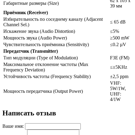
62 х 105 х
Габаритные размеры (Size)
39 мм
Приёмник (Receiver)
Избирательность по соседнему каналу (Adjacent
≤ 65 dB
Channel Sel.)
Искажение звука (Audio Distortion)
≤5%
Мощность звука (Audio Power)
≥500 mW
Чувствительность приёмника (Sensitivity)
≤0.2 µV
Передатчик (Transmitter)
Тип модуляции (Type of Modulation)
F3E (FM)
Максимальное отклонение частоты (Max
≤±5KHz
Frequency Deviation)
Устойчивость частоты (Frequency Stability)
±2,5 ppm
VHF:
5W/1W,
Мощность передатчика (Output Power)
UHF:
4/1W
Написать отзыв
Ваше имя: