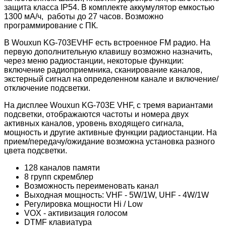
защита класса IP54. В комплекте аккумулятор емкостью
1300 мА/ч, работы до 27 часов. Возможно
программирование с ПК.
В Wouxun KG-703EVHF есть встроенное FM радио. На
первую дополнительную клавишу возможно назначить,
через меню радиостанции, некоторые функции:
включение радиоприемника, сканирование каналов,
экстерный сигнал на определенном канале и включение/
отключение подсветки.
На дисплее Wouxun KG-703E VHF, с тремя вариантами
подсветки, отображаются частоты и номера двух
активных каналов, уровень входящего сигнала,
мощность и другие активные функции радиостанции. На
прием/передачу/ожидание возможна установка разного
цвета подсветки.
128 каналов памяти
8 групп скремблер
Возможность переименовать канал
Выходная мощность: VHF - 5W/1W, UHF - 4W/1W
Регулировка мощности Hi / Low
VOX - активизация голосом
DTMF клавиатура