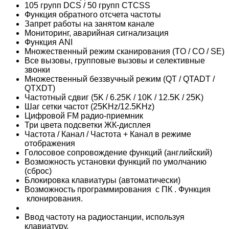
105 групп DCS / 50 групп CTCSS
Функция обратного отсчета частоты
Запрет работы на занятом канале
Мониторинг, аварийная сигнализация
Функция ANI
Множественный режим сканирования (TO / CO / SE)
Все вызовы, групповые вызовы и селективные
звонки
Множественный беззвучный режим (QT / QTADT /
QTXDT)
Частотный сдвиг (5K / 6.25K / 10K / 12.5K / 25K)
Шаг сетки частот (25KHz/12.5KHz)
Цифровой FM радио-приемник
Три цвета подсветки ЖК-дисплея
Частота / Канал / Частота + Канал в режиме
отображения
Голосовое сопровождение функций (английский)
Возможность установки функций по умолчанию
(сброс)
Блокировка клавиатуры (автоматически)
Возможность программирования с ПК . Функция
клонирования.
Ввод частоту на радиостанции, используя
клавиатуру.